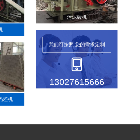
污泥砖机
机
我们可按照
您的需求定制
13027615666
码坯机