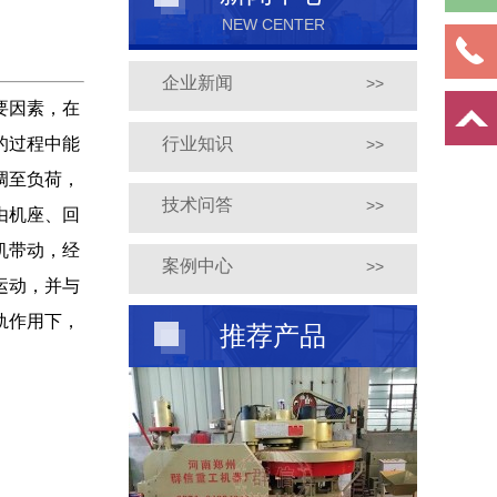
NEW CENTER
企业新闻
>>
要因素，在
的过程中能
行业知识
>>
调至负荷，
技术问答
>>
由机座、回
机带动，经
案例中心
>>
运动，并与
轨作用下，
推荐产品