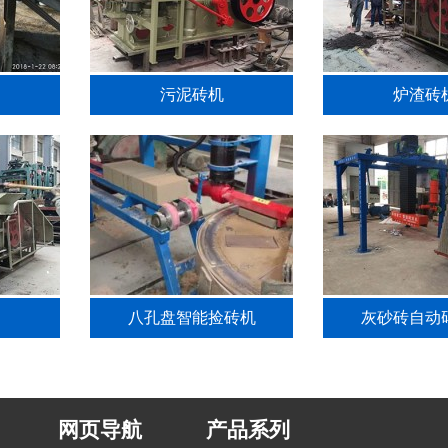
污泥砖机
炉渣砖
八孔盘智能捡砖机
灰砂砖自动
网页导航
产品系列