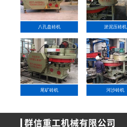
八孔盘砖机
淤泥压砖机
尾矿砖机
河沙砖机