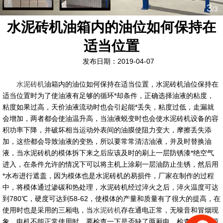
3
/3
水泥砖机油箱内的油位如何保持在
适当位置
发布日期：2019-04-07
水泥砖机
油箱内的油位如何保持在适当位置，水泥砖机油位保持在
适当位置时为了使油液有足够的循环*却条件，正确选择油液的粘度，
粘度如果过高，天价油液流动时也会引起能*丢失，粘度过低，走漏就
会增加，两者都会使油温升高，当油液蜕变时也会使水泥砖机设备的容
积功率下降，并破坏相当运动外表间的油膜使阻力变大，摩擦丢失添
加，这些都会导致油液的变热，所以要常常清洁油液，并及时替换油
液，当水泥砖机的模体拆下来之后应该及时的刷上一层防锈漆*绝空气
进入，在条件允许的情况下可以将主机上涂刷一层油防止生锈，然后用
*水布进行遮盖，因为模体也是水泥砖机的易损件，厂家在制作的过程
中，将模体通过渗碳和热处理，水泥砖机经过淬火之后，淬火温度可达
到780℃，硬度可达到58-62，使模体的产量和质量有了很大的提高，在
使用时也是采用的三厢电，当
水泥砖机
存在通电正常，无噪音和冒烟现
象，电机不能正常使用时，要检查一下是否缺了两厢电，检查一下电源