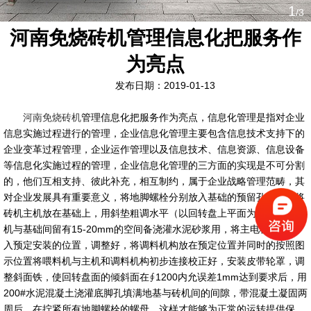
1
/3
河南免烧砖机管理信息化把服务作
为亮点
发布日期：2019-01-13
河南免烧砖机
管理信息化把服务作为亮点，信息化管理是指对企业
信息实施过程进行的管理，企业信息化管理主要包含信息技术支持下的
企业变革过程管理，企业运作管理以及信息技术、信息资源、信息设备
等信息化实施过程的管理，企业信息化管理的三方面的实现是不可分割
的，他们互相支持、彼此补充，相互制约，属于企业战略管理范畴，其
对企业发展具有重要意义，将地脚螺栓分别放入基础的预留孔内，再将
砖机主机放在基础上，用斜垫粗调水平（以回转盘上平面为基础），砖
机与基础间留有15-20mm的空间备浇灌水泥砂浆用，将主电机装置放
入预定安装的位置，调整好，将调料机构放在预定位置并同时的按照图
示位置将喂料机与主机和调料机构初步连接校正好，安装皮带轮罩，调
整斜面铁，使回转盘面的倾斜面在∮1200内允误差1mm达到要求后，用
200#水泥混凝土浇灌底脚孔填满地基与砖机间的间隙，带混凝土凝固两
周后，在拧紧所有地脚螺栓的螺母，这样才能够为正常的运转提供保