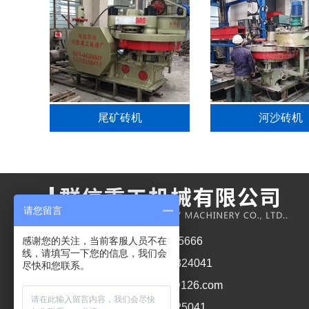
尾矿砖机
河沙砖机
请您留言
销售电话1： 13027615666
感谢您的关注，当前客服人员不在
线，请填写一下您的信息，我们会
销售电话2： 0371-64324041
尽快和您联系。
公司邮箱： qunxinjx@126.com
公司传真： 0371-64325041