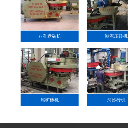
八孔盘砖机
淤泥压砖机
尾矿砖机
河沙砖机