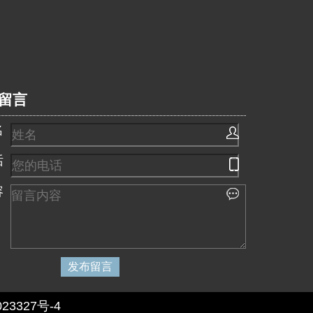
留言
名
话
容
3327号-4