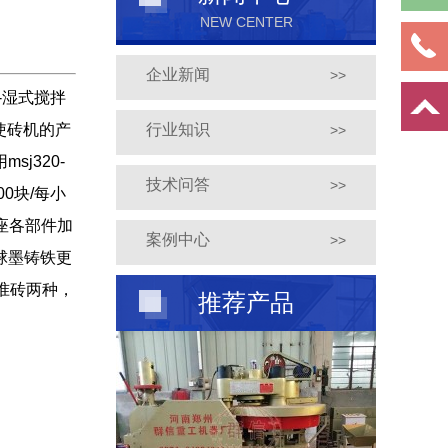
NEW CENTER
企业新闻
>>
-湿式搅拌
使砖机的产
行业知识
>>
j320-
技术问答
>>
0块/每小
机座各部件加
案例中心
>>
球墨铸铁更
准砖两种，
推荐产品