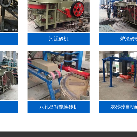
污泥砖机
炉渣砖
八孔盘智能捡砖机
灰砂砖自动