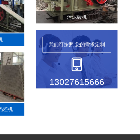
污泥砖机
机
我们可按照
您的需求定制
13027615666
码坯机