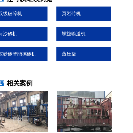
双级破碎机
页岩砖机
河沙砖机
螺旋输送机
灰砂砖智能摞砖机
蒸压釜
相关案例