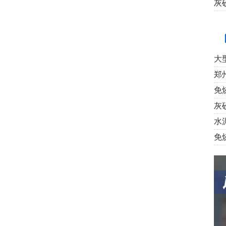
灰
大
郑
免
灰
水
免