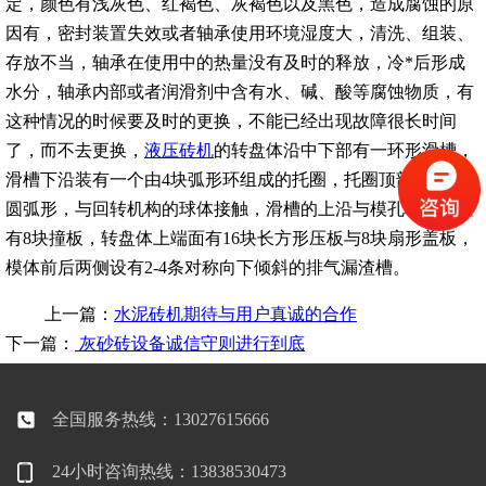
定，颜色有浅灰色、红褐色、灰褐色以及黑色，造成腐蚀的原
因有，密封装置失效或者轴承使用环境湿度大，清洗、组装、
存放不当，轴承在使用中的热量没有及时的释放，冷*后形成
水分，轴承内部或者润滑剂中含有水、碱、酸等腐蚀物质，有
这种情况的时候要及时的更换，不能已经出现故障很长时间
了，而不去更换，
液压砖机
的转盘体沿中下部有一环形滑槽，
滑槽下沿装有一个由4块弧形环组成的托圈，托圈顶部有内凹
圆弧形，与回转机构的球体接触，滑槽的上沿与模孔相应位置
有8块撞板，转盘体上端面有16块长方形压板与8块扇形盖板，
模体前后两侧设有2-4条对称向下倾斜的排气漏渣槽。
上一篇：
水泥砖机期待与用户真诚的合作
下一篇：
灰砂砖设备诚信守则进行到底
全国服务热线：13027615666
24小时咨询热线：13838530473